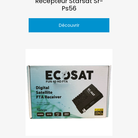
Récepteur Starsat Sr-
Ps56
Découvrir