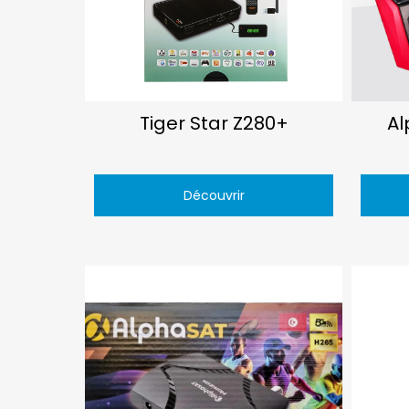
Tiger Star Z280+
Al
Découvrir