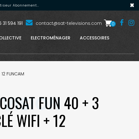
×
matiseur Abonnement…
 31 594 191
contact@sat-televisions.com
0
OLLECTIVE
ELECTROMÉNAGER
ACCESSOIRES
+ 12 FUNCAM
COSAT FUN 40 + 3
É WIFI + 12