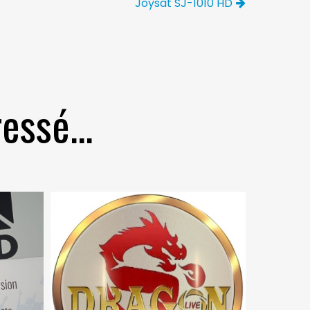
Joysat SJ-1010 HD
essé...