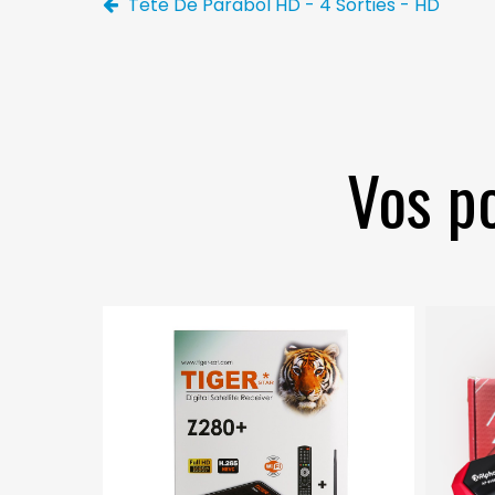
Tete De Parabol HD - 4 Sorties - HD
Vos po