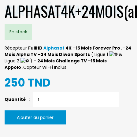
ALPHASAT4K+24MOIS(alp
En stock
Récepteur
FullHD
Alphasat
4K
–
15 Mois Forever Pro
.
–
24
Mois Alpha TV
–
24 Mois Diwan Sports
( Ligue 1
&
Ligue 2
) –
24 Mois Challenge TV
–
15 Mois
Appolo
.Capteur Wi-Fi Inclus
250 TND
Quantité :
Ajouter au panier