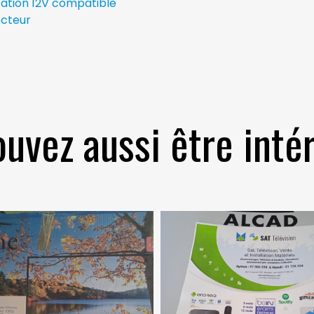
ation 12V compatible
ecteur
uvez aussi être intér