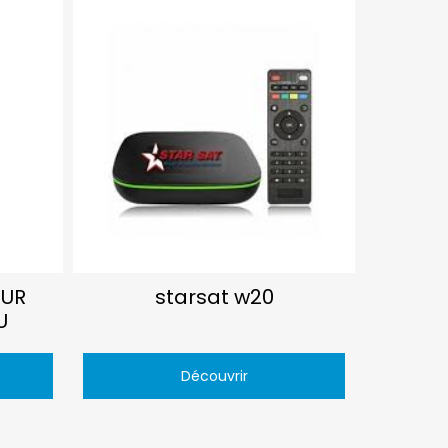
UR
starsat w20
U
Découvrir