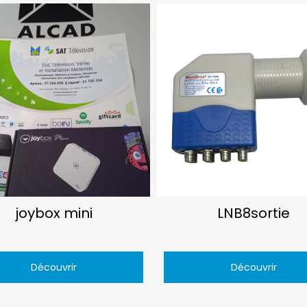
joybox mini
LNB8sortie
Découvrir
Découvrir