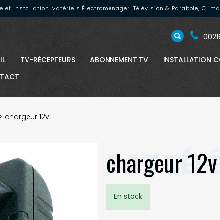
nte et Installation Matériels Électroménager, Télévision & Parabole, Cli
00216
IL
TV-RÉCEPTEURS
ABONNEMENT TV
INSTALLATION C
TACT
chargeur 12v
chargeur 12v
En stock