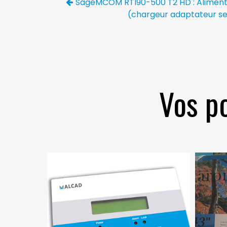
SageMCOM RTI90-500 T2 HD : Aliment
(chargeur adaptateur s
Vos po