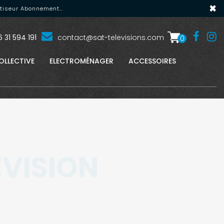
×
matiseur Abonnement…
 31 594 191
contact@sat-televisions.com
0
OLLECTIVE
ELECTROMÉNAGER
ACCESSOIRES