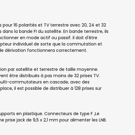
ur 16 polarités et TV terrestre avec 20, 24 et 32
s dans la bande FI du satellite. En bande terrestre, ils
tionner en mode actif ou passif. il doit d'être
pteur individuel de sorte que la commutation et
 de dérivation fonctionnera correctement.
sion par satellite et terrestre de taille moyenne.
uvent être distribués à pas moins de 32 prises TV.
 multi-commutateurs en cascade, avec des
ace, il est possible de distribuer à 128 prises sur
upports en plastique. Connecteurs de type F ,Le
 prise jack de 9,5 x 2,1 mm pour alimenter les LNB.