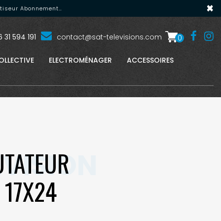
×
matiseur Abonnement…
 31 594 191
contact@sat-televisions.com
0
OLLECTIVE
ELECTROMÉNAGER
ACCESSOIRES
UTATEUR
 17X24