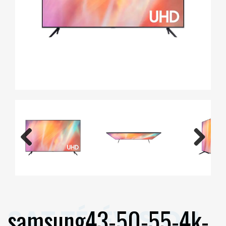
Previous
Next
Previous
Next
samsung43-50-55-4k-