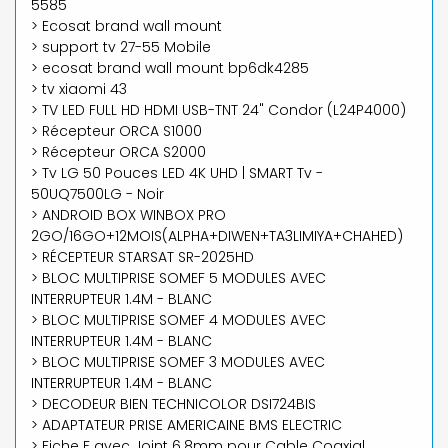
5585
> Ecosat brand wall mount
> support tv 27-55 Mobile
> ecosat brand wall mount bp6dk4285
> tv xiaomi 43
> TV LED FULL HD HDMI USB-TNT 24" Condor (L24P4000)
> Récepteur ORCA S1000
> Récepteur ORCA S2000
> Tv LG 50 Pouces LED 4K UHD | SMART Tv -
50UQ7500LG - Noir
> ANDROID BOX WINBOX PRO
2GO/16GO+12MOIS(ALPHA+DIWEN+TA3LIMIYA+CHAHED)
> RÉCEPTEUR STARSAT SR-2025HD
> BLOC MULTIPRISE SOMEF 5 MODULES AVEC
INTERRUPTEUR 1.4M - BLANC
> BLOC MULTIPRISE SOMEF 4 MODULES AVEC
INTERRUPTEUR 1.4M - BLANC
> BLOC MULTIPRISE SOMEF 3 MODULES AVEC
INTERRUPTEUR 1.4M - BLANC
> DECODEUR BIEN TECHNICOLOR DSI724BIS
> ADAPTATEUR PRISE AMERICAINE BMS ELECTRIC
> Fiche F avec Joint 6.8mm pour Cable Coaxial