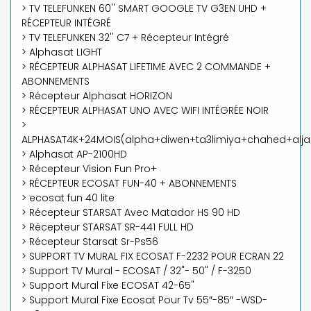
> TV TELEFUNKEN 60'' SMART GOOGLE TV G3EN UHD +
RÉCEPTEUR INTÉGRÉ
> TV TELEFUNKEN 32'' C7 + Récepteur Intégré
> Alphasat LIGHT
> RÉCEPTEUR ALPHASAT LIFETIME AVEC 2 COMMANDE +
ABONNEMENTS
> Récepteur Alphasat HORIZON
> RÉCEPTEUR ALPHASAT UNO AVEC WIFI INTÉGRÉE NOIR
>
ALPHASAT4K+24MOIS(alpha+diwen+ta3limiya+chahed+aljaz
> Alphasat AP-2100HD
> Récepteur Vision Fun Pro+
> RÉCEPTEUR ECOSAT FUN-40 + ABONNEMENTS
> ecosat fun 40 lite
> Récepteur STARSAT Avec Matador HS 90 HD
> Récepteur STARSAT SR-441 FULL HD
> Récepteur Starsat Sr-Ps56
> SUPPORT TV MURAL FIX ECOSAT F-2232 POUR ECRAN 22
> Support TV Mural - ECOSAT / 32"- 50" / F-3250
> Support Mural Fixe ECOSAT 42-65"
> Support Mural Fixe Ecosat Pour Tv 55″-85″ -WSD-