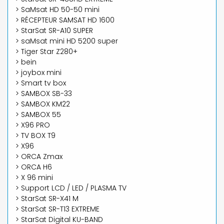
> SaMsat HD 50-50 mini
> RÉCEPTEUR SAMSAT HD 1600
> StarSat SR-A10 SUPER
> saMsat mini HD 5200 super
> Tiger Star Z280+
> bein
> joybox mini
> Smart tv box
> SAMBOX SB-33
> SAMBOX KM22
> SAMBOX 55
> X96 PRO
> TV BOX T9
> X96
> ORCA Zmax
> ORCA H6
> X 96 mini
> Support LCD / LED / PLASMA TV
> StarSat SR-X41 M
> StarSat SR-T13 EXTREME
> StarSat Digital KU-BAND