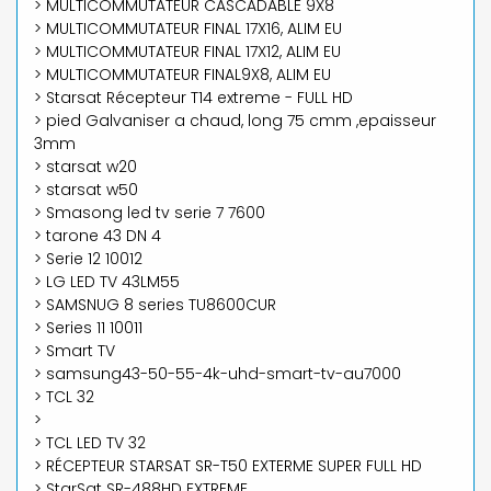
> MULTICOMMUTATEUR CASCADABLE 9X8
> MULTICOMMUTATEUR FINAL 17X16, ALIM EU
> MULTICOMMUTATEUR FINAL 17X12, ALIM EU
> MULTICOMMUTATEUR FINAL9X8, ALIM EU
> Starsat Récepteur T14 extreme - FULL HD
> pied Galvaniser a chaud, long 75 cmm ,epaisseur
3mm
> starsat w20
> starsat w50
> Smasong led tv serie 7 7600
> tarone 43 DN 4
> Serie 12 10012
> LG LED TV 43LM55
> SAMSNUG 8 series TU8600CUR
> Series 11 10011
> Smart TV
> samsung43-50-55-4k-uhd-smart-tv-au7000
> TCL 32
>
> TCL LED TV 32
> RÉCEPTEUR STARSAT SR-T50 EXTERME SUPER FULL HD
> StarSat SR-488HD EXTREME